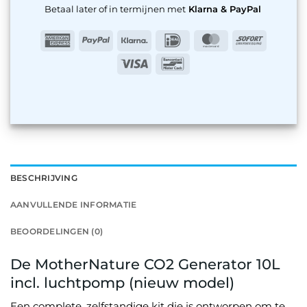
Betaal later of in termijnen met
Klarna & PayPal
American
PayPal
Klarna
IDeal
MasterCard
Sofort
Express
Visa
Bancontact
BESCHRIJVING
AANVULLENDE INFORMATIE
BEOORDELINGEN (0)
De MotherNature CO2 Generator 10L
incl. luchtpomp (nieuw model)
Een complete, zelfstandige kit die is ontworpen om te