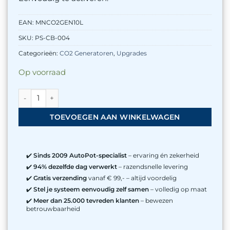
EAN:
MNCO2GEN10L
SKU:
PS-CB-004
Categorieën:
CO2 Generatoren
,
Upgrades
Op voorraad
MotherNature 10L - CO2 emmer - incl. pomp aantal
TOEVOEGEN AAN WINKELWAGEN
✔️
Sinds 2009 AutoPot-specialist
– ervaring én zekerheid
✔️
94% dezelfde dag verwerkt
– razendsnelle levering
✔️
Gratis verzending
vanaf € 99,- – altijd voordelig
✔️
Stel je systeem eenvoudig zelf samen
– volledig op maat
✔️
Meer dan 25.000 tevreden klanten
– bewezen
betrouwbaarheid