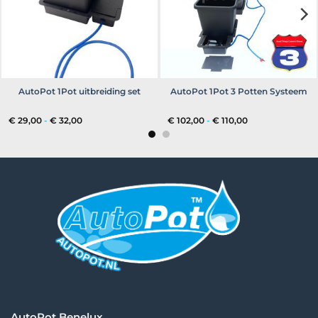
AutoPot 1Pot uitbreiding set
AutoPot 1Pot 3 Potten Systeem
Prijsklasse:
Prijsklasse:
€
29,00
-
€
32,00
€
102,00
-
€
110,00
€ 29,00
€ 102,00
tot
tot
€ 32,00
€ 110,00
AutoPot Benelux