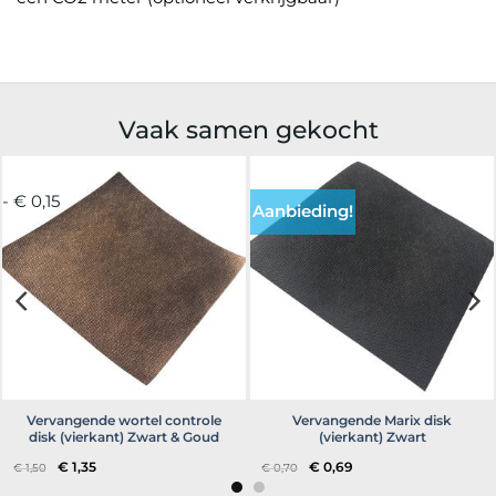
Vaak samen gekocht
- € 0,15
Aanbieding!
Vervangende wortel controle
Vervangende Marix disk
disk (vierkant) Zwart & Goud
(vierkant) Zwart
Oorspronkelijke
Huidige
Oorspronkelijke
Huidige
€
1,35
€
0,69
€
1,50
€
0,70
prijs
prijs
prijs
prijs
was:
is:
was:
is: