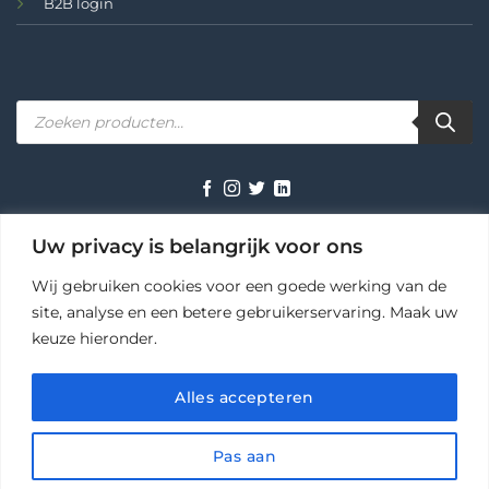
B2B login
Producten
zoeken
TERMS
PRIVACY
COOKIES
Uw privacy is belangrijk voor ons
Wij gebruiken cookies voor een goede werking van de
site, analyse en een betere gebruikerservaring. Maak uw
keuze hieronder.
Ihr AutoPot Fachhändler in Deutschland – zuverlässig seit 2009
🌞 Zomerdeal
×
Copyright 2026 ©
AutoPot Benelux
Pak 10% korting op je hele bestelling — vul de code in
Alles accepteren
bij het afrekenen.
Pas aan
KOPIEER CODE SALE10