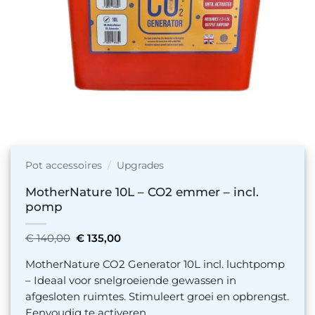
Pot accessoires
/
Upgrades
MotherNature 10L – CO2 emmer – incl.
pomp
Oorspronkelijke
Huidige
€
140,00
€
135,00
prijs
prijs
was:
is:
MotherNature CO2 Generator 10L incl. luchtpomp
€ 140,00.
€ 135,00.
– Ideaal voor snelgroeiende gewassen in
afgesloten ruimtes. Stimuleert groei en opbrengst.
Eenvoudig te activeren.