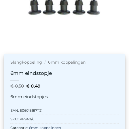
Slangkoppeling
/
6mm koppelingen
6mm eindstopje
Oorspronkelijke
Huidige
€
0,50
€
0,49
prijs
prijs
was:
is:
6mm eindstopjes
€ 0,50.
€ 0,49.
EAN:
5060151871121
SKU:
PF940/6
Categorie:
6mm koppelingen