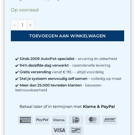
Op voorraad
6mm eindstopje aantal
TOEVOEGEN AAN WINKELWAGEN
✔️
Sinds 2009 AutoPot-specialist
– ervaring én zekerheid
✔️
94% dezelfde dag verwerkt
– razendsnelle levering
✔️
Gratis verzending
vanaf € 99,- – altijd voordelig
✔️
Stel je systeem eenvoudig zelf samen
– volledig op maat
✔️
Meer dan 25.000 tevreden klanten
– bewezen
betrouwbaarheid
Betaal later of in termijnen met
Klarna & PayPal
American
PayPal
Klarna
IDeal
MasterCard
Sofort
Express
Visa
Bancontact