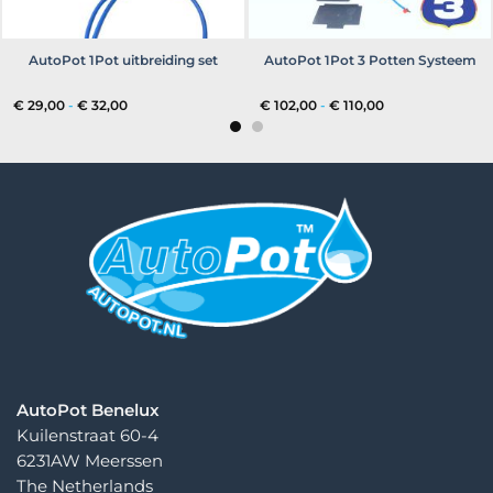
AutoPot 1Pot uitbreiding set
AutoPot 1Pot 3 Potten Systeem
Prijsklasse:
Prijsklasse:
€
29,00
-
€
32,00
€
102,00
-
€
110,00
€ 29,00
€ 102,00
tot
tot
€ 32,00
€ 110,00
AutoPot Benelux
Kuilenstraat 60-4
6231AW Meerssen
The Netherlands