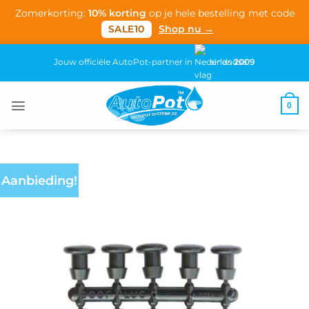
Zomerkorting:
10% korting
op je hele bestelling met code
SALE10
Shop nu →
Ga
Jouw officiële AutoPot-partner in
sinds
2009
naar
inhoud
0
Aanbieding!