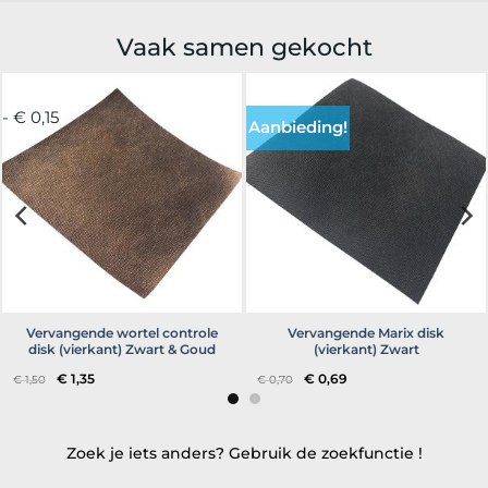
Vaak samen gekocht
- € 0,15
Aanbieding!
Vervangende wortel controle
Vervangende Marix disk
disk (vierkant) Zwart & Goud
(vierkant) Zwart
Oorspronkelijke
Huidige
Oorspronkelijke
Huidige
€
1,35
€
0,69
€
1,50
€
0,70
prijs
prijs
prijs
prijs
was:
is:
was:
is:
€ 1,50.
€ 1,35.
€ 0,70.
€ 0,69.
Zoek je iets anders? Gebruik de zoekfunctie !