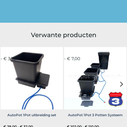
Verwante producten
- € 3,92
- € 7,00
AutoPot 1Pot uitbreiding set
AutoPot 1Pot 3 Potten Systeem
Prijsklasse:
Prijsklasse:
€
29,00
-
€
32,00
€
102,00
-
€
110,00