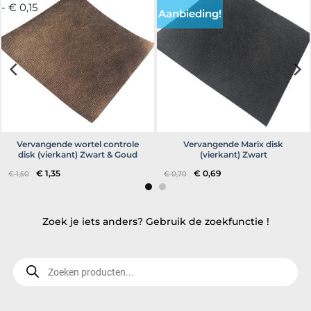
- € 0,15
Aanbieding!
Vervangende wortel controle
Vervangende Marix disk
disk (vierkant) Zwart & Goud
(vierkant) Zwart
Oorspronkelijke
Huidige
Oorspronkelijke
Huidige
€
1,35
€
0,69
€
1,50
€
0,70
prijs
prijs
prijs
prijs
was:
is:
was:
is:
€ 1,50.
€ 1,35.
€ 0,70.
€ 0,69.
Zoek je iets anders? Gebruik de zoekfunctie !
Producten
zoeken