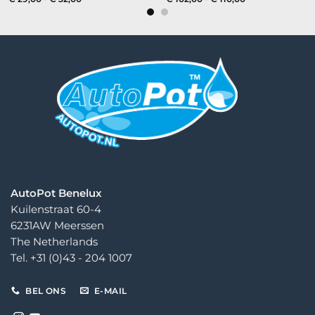
€ 29,00
€ 102,00
tot
tot
€ 32,00
€ 110,00
AutoPot Benelux
Kuilenstraat 60-4
6231AW Meerssen
The Netherlands
Tel. +31 (0)43 - 204 1007
BEL ONS
E-MAIL