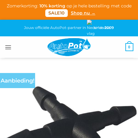
Zomerkorting:
10% korting
op je hele bestelling met code
SALE10
Shop nu →
Ga
Jouw officiële AutoPot-partner in
sinds
2009
naar
inhoud
0
Aanbieding!