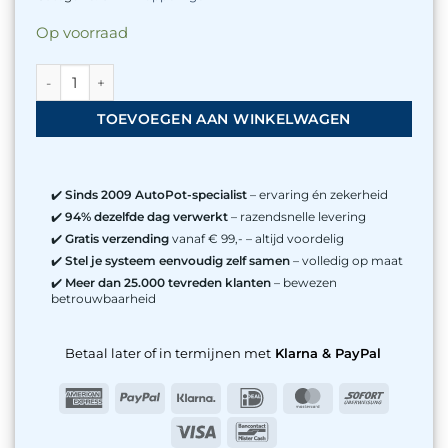
Op voorraad
6mm kruis-koppeling aantal
TOEVOEGEN AAN WINKELWAGEN
✔️
Sinds 2009 AutoPot-specialist
– ervaring én zekerheid
✔️
94% dezelfde dag verwerkt
– razendsnelle levering
✔️
Gratis verzending
vanaf € 99,- – altijd voordelig
✔️
Stel je systeem eenvoudig zelf samen
– volledig op maat
✔️
Meer dan 25.000 tevreden klanten
– bewezen
betrouwbaarheid
Betaal later of in termijnen met
Klarna & PayPal
American
PayPal
Klarna
IDeal
MasterCard
Sofort
Express
Visa
Bancontact