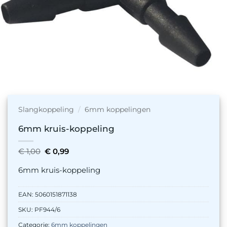
Slangkoppeling
/
6mm koppelingen
6mm kruis-koppeling
Oorspronkelijke
Huidige
€
1,00
€
0,99
prijs
prijs
was:
is:
6mm kruis-koppeling
€ 1,00.
€ 0,99.
EAN:
5060151871138
SKU:
PF944/6
Categorie:
6mm koppelingen