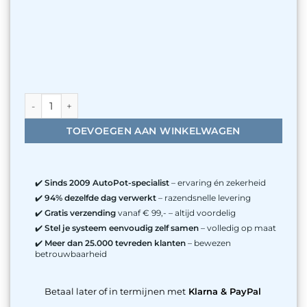
AutoPot 1Pot 2 potten systeem incl. 47L watervat aantal
TOEVOEGEN AAN WINKELWAGEN
✔️
Sinds 2009 AutoPot-specialist
– ervaring én zekerheid
✔️
94% dezelfde dag verwerkt
– razendsnelle levering
✔️
Gratis verzending
vanaf € 99,- – altijd voordelig
✔️
Stel je systeem eenvoudig zelf samen
– volledig op maat
✔️
Meer dan 25.000 tevreden klanten
– bewezen
betrouwbaarheid
Betaal later of in termijnen met
Klarna & PayPal