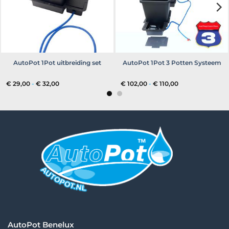
AutoPot 1Pot uitbreiding set
AutoPot 1Pot 3 Potten Systeem
Prijsklasse:
Prijsklasse:
€
29,00
-
€
32,00
€
102,00
-
€
110,00
€ 29,00
€ 102,00
tot
tot
€ 32,00
€ 110,00
AutoPot Benelux