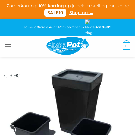
Zomerkorting:
10% korting
op je hele bestelling met code
SALE10
Shop nu →
Ga
Jouw officiële AutoPot-partner in
sinds
2009
naar
inhoud
0
- € 3,90