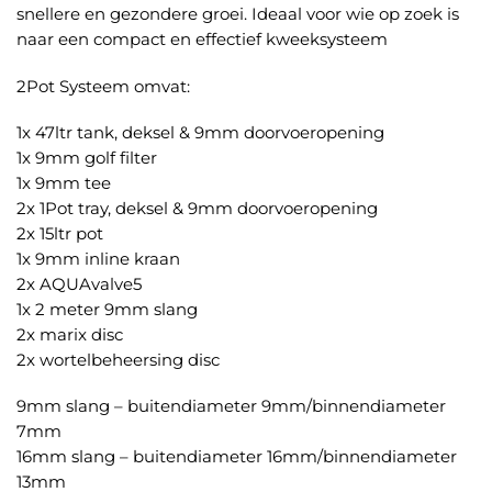
snellere en gezondere groei. Ideaal voor wie op zoek is
naar een compact en effectief kweeksysteem
2Pot Systeem omvat:
1x 47ltr tank, deksel & 9mm doorvoeropening
1x 9mm golf filter
1x 9mm tee
2x 1Pot tray, deksel & 9mm doorvoeropening
2x 15ltr pot
1x 9mm inline kraan
2x AQUAvalve5
1x 2 meter 9mm slang
2x marix disc
2x wortelbeheersing disc
9mm slang – buitendiameter 9mm/binnendiameter
7mm
16mm slang – buitendiameter 16mm/binnendiameter
13mm