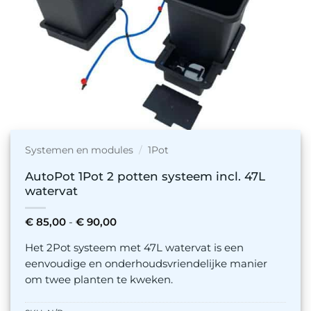
Systemen en modules
/
1Pot
AutoPot 1Pot 2 potten systeem incl. 47L
watervat
Prijsklasse:
€
85,00
-
€
90,00
€ 85,00
tot
Het 2Pot systeem met 47L watervat is een
€ 90,00
eenvoudige en onderhoudsvriendelijke manier
om twee planten te kweken.