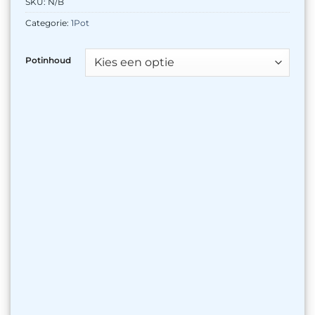
SKU:
N/B
Categorie:
1Pot
Potinhoud