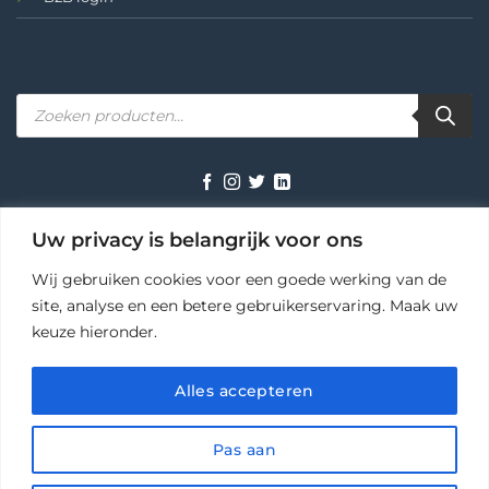
Producten
zoeken
TERMS
PRIVACY
COOKIES
Uw privacy is belangrijk voor ons
Wij gebruiken cookies voor een goede werking van de
site, analyse en een betere gebruikerservaring. Maak uw
keuze hieronder.
Ihr AutoPot Fachhändler in Deutschland – zuverlässig seit 2009
🌞 Zomerdeal
×
Copyright 2026 ©
AutoPot Benelux
Pak 10% korting op je hele bestelling — vul de code in
Alles accepteren
bij het afrekenen.
Pas aan
KOPIEER CODE SALE10