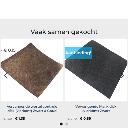
Vaak samen gekocht
- € 0,15
Aanbieding!
Vervangende wortel controle
Vervangende Marix disk
disk (vierkant) Zwart & Goud
(vierkant) Zwart
Oorspronkelijke
Huidige
Oorspronkelijke
Huidige
€
1,35
€
0,69
€
1,50
€
0,70
prijs
prijs
prijs
prijs
was:
is:
was:
is:
€ 1,50.
€ 1,35.
€ 0,70.
€ 0,69.