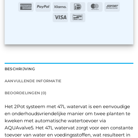
American
PayPal
Klarna
IDeal
MasterCard
Sofort
Express
Visa
Bancontact
BESCHRIJVING
AANVULLENDE INFORMATIE
BEOORDELINGEN (0)
Het 2Pot systeem met 47L watervat is een eenvoudige
en onderhoudsvriendelijke manier om twee planten te
kweken met automatische watertoevoer via
AQUAvalve5. Het 47L watervat zorgt voor een constante
toevoer van water en voedingsstoffen, wat resulteert in