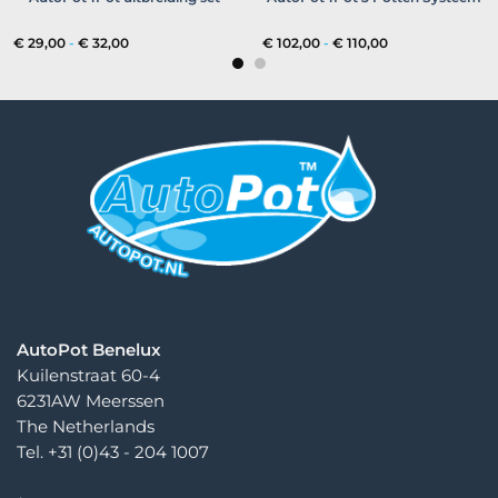
Prijsklasse:
Prijsklasse:
€
29,00
-
€
32,00
€
102,00
-
€
110,00
€ 29,00
€ 102,00
tot
tot
€ 32,00
€ 110,00
AutoPot Benelux
Kuilenstraat 60-4
6231AW Meerssen
The Netherlands
Tel. +31 (0)43 - 204 1007