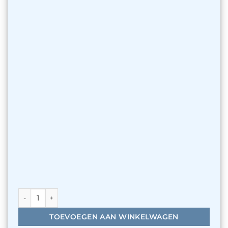
AutoPot 1Pot 60 potten systeem aantal
TOEVOEGEN AAN WINKELWAGEN