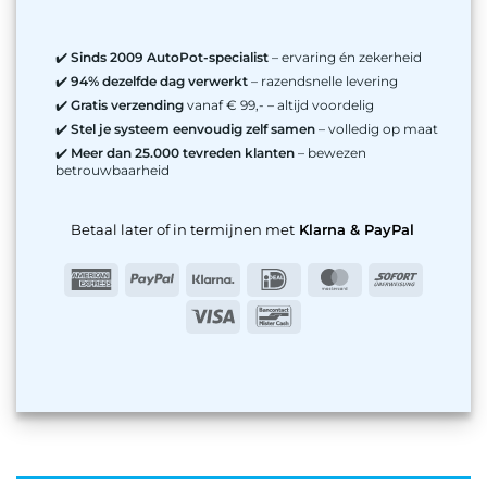
✔️
Sinds 2009 AutoPot-specialist
– ervaring én zekerheid
✔️
94% dezelfde dag verwerkt
– razendsnelle levering
✔️
Gratis verzending
vanaf € 99,- – altijd voordelig
✔️
Stel je systeem eenvoudig zelf samen
– volledig op maat
✔️
Meer dan 25.000 tevreden klanten
– bewezen
betrouwbaarheid
Betaal later of in termijnen met
Klarna & PayPal
American
PayPal
Klarna
IDeal
MasterCard
Sofort
Express
Visa
Bancontact