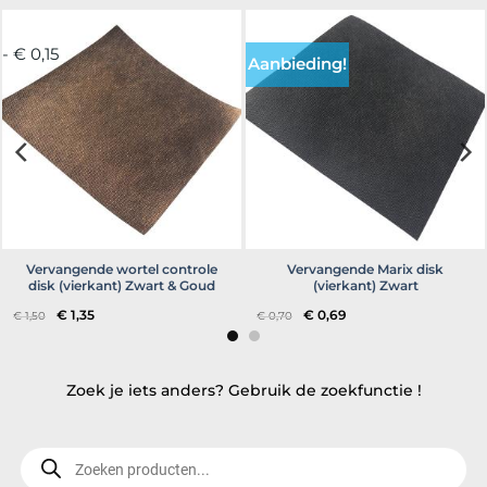
- € 0,15
Aanbieding!
Vervangende wortel controle
Vervangende Marix disk
disk (vierkant) Zwart & Goud
(vierkant) Zwart
Oorspronkelijke
Huidige
Oorspronkelijke
Huidige
€
1,35
€
0,69
€
1,50
€
0,70
prijs
prijs
prijs
prijs
was:
is:
was:
is:
€ 1,50.
€ 1,35.
€ 0,70.
€ 0,69.
Zoek je iets anders? Gebruik de zoekfunctie !
Producten
zoeken