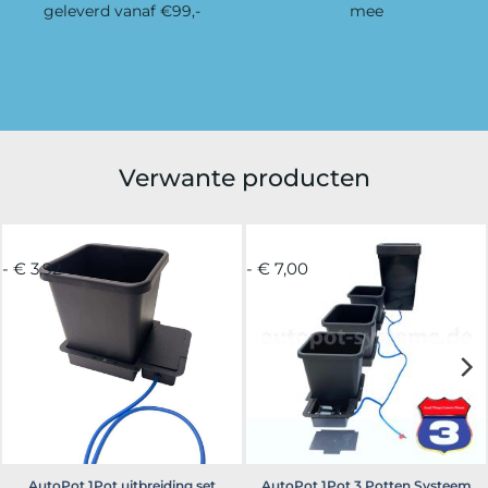
geleverd vanaf €99,-
mee
Verwante producten
- € 3,92
- € 7,00
AutoPot 1Pot uitbreiding set
AutoPot 1Pot 3 Potten Systeem