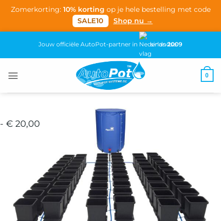
Zomerkorting:
10% korting
op je hele bestelling met code
SALE10
Shop nu →
Ga
Jouw officiële AutoPot-partner in
sinds
2009
naar
inhoud
0
- € 20,00