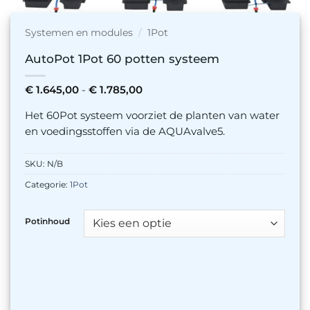
Systemen en modules
/
1Pot
AutoPot 1Pot 60 potten systeem
Prijsklasse:
€
1.645,00
-
€
1.785,00
€ 1.645,00
tot
Het 60Pot systeem voorziet de planten van water
€ 1.785,00
en voedingsstoffen via de AQUAvalve5.
SKU:
N/B
Categorie:
1Pot
Potinhoud