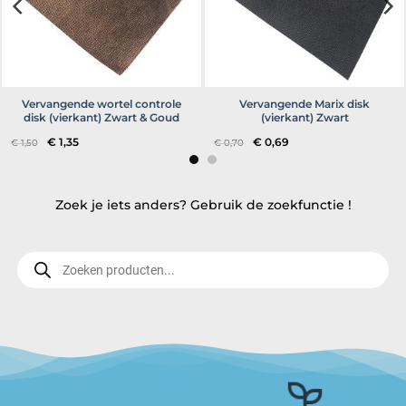
Vervangende wortel controle
Vervangende Marix disk
disk (vierkant) Zwart & Goud
(vierkant) Zwart
Oorspronkelijke
Huidige
Oorspronkelijke
Huidige
€
1,35
€
0,69
€
1,50
€
0,70
prijs
prijs
prijs
prijs
was:
is:
was:
is:
€ 1,50.
€ 1,35.
€ 0,70.
€ 0,69.
Zoek je iets anders? Gebruik de zoekfunctie !
Producten
zoeken