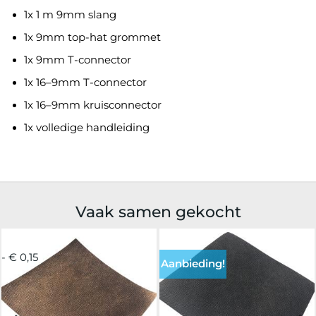
1x 1 m 9mm slang
1x 9mm top-hat grommet
1x 9mm T-connector
1x 16–9mm T-connector
1x 16–9mm kruisconnector
1x volledige handleiding
Vaak samen gekocht
- € 0,15
Aanbieding!