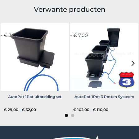
Verwante producten
- € 3,92
- € 7,00
AutoPot 1Pot uitbreiding set
AutoPot 1Pot 3 Potten Systeem
Prijsklasse:
Prijsklasse:
€
29,00
-
€
32,00
€
102,00
-
€
110,00
€ 29,00
€ 102,00
tot
tot
€ 32,00
€ 110,00