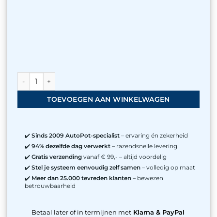
AutoPot 1Pot XL uitbreiding set aantal
TOEVOEGEN AAN WINKELWAGEN
✔️
Sinds 2009 AutoPot-specialist
– ervaring én zekerheid
✔️
94% dezelfde dag verwerkt
– razendsnelle levering
✔️
Gratis verzending
vanaf € 99,- – altijd voordelig
✔️
Stel je systeem eenvoudig zelf samen
– volledig op maat
✔️
Meer dan 25.000 tevreden klanten
– bewezen
betrouwbaarheid
Betaal later of in termijnen met
Klarna & PayPal