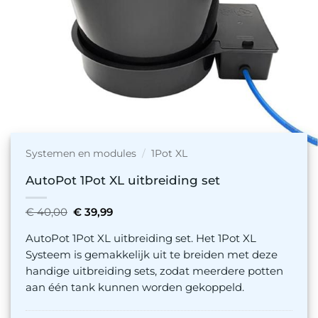
Systemen en modules
/
1Pot XL
AutoPot 1Pot XL uitbreiding set
Oorspronkelijke
Huidige
€
40,00
€
39,99
prijs
prijs
was:
is:
AutoPot 1Pot XL uitbreiding set. Het 1Pot XL
€ 40,00.
€ 39,99.
Systeem is gemakkelijk uit te breiden met deze
handige uitbreiding sets, zodat meerdere potten
aan één tank kunnen worden gekoppeld.