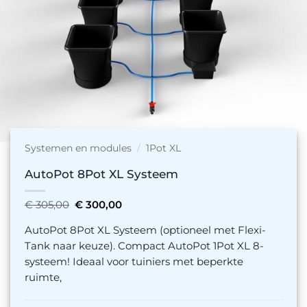
Systemen en modules
/
1Pot XL
AutoPot 8Pot XL Systeem
Oorspronkelijke
Huidige
€
305,00
€
300,00
prijs
prijs
was:
is:
AutoPot 8Pot XL Systeem (optioneel met Flexi-
€ 305,00.
€ 300,00.
Tank naar keuze). Compact AutoPot 1Pot XL 8-
systeem! Ideaal voor tuiniers met beperkte
ruimte,