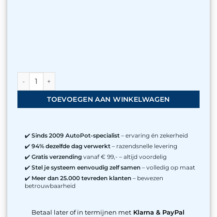
AutoPot 8Pot XL Systeem aantal
TOEVOEGEN AAN WINKELWAGEN
✔️
Sinds 2009 AutoPot-specialist
– ervaring én zekerheid
✔️
94% dezelfde dag verwerkt
– razendsnelle levering
✔️
Gratis verzending
vanaf € 99,- – altijd voordelig
✔️
Stel je systeem eenvoudig zelf samen
– volledig op maat
✔️
Meer dan 25.000 tevreden klanten
– bewezen
betrouwbaarheid
Betaal later of in termijnen met
Klarna & PayPal