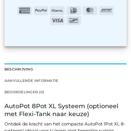
American
PayPal
Klarna
IDeal
MasterCard
Sofort
Express
Visa
Bancontact
BESCHRIJVING
AANVULLENDE INFORMATIE
BEOORDELINGEN (0)
AutoPot 8Pot XL Systeem (optioneel
met Flexi-Tank naar keuze)
Ontdek de kracht van het compacte AutoPot 1Pot XL 8-
systeem! Ideaal voor tuiniers met beperkte ruimte,