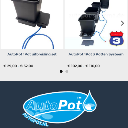
AutoPot 1Pot uitbreiding set
AutoPot 1Pot 3 Potten Systeem
Prijsklasse:
Prijsklasse:
€
29,00
-
€
32,00
€
102,00
-
€
110,00
€ 29,00
€ 102,00
tot
tot
€ 32,00
€ 110,00