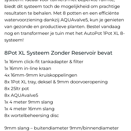
biedt dit systeem toch de mogelijkheid om prachtige
resultaten te behalen. Met 8 potten en een efficiënte
watervoorziening dankzij AQUAvalve5, kun je genieten
van gezonde en productieve planten. Bestel vandaag
nog en transformeer je tuin met het AutoPot 1Pot XL 8-
systeem!
8Pot XL Systeem Zonder Reservoir bevat
1x 16mm click-fit tankadapter & filter
1x 16mm in-line kraan
4x 16mm-9mm kruiskoppelingen
8x 1Pot XL tray, deksel & 9mm doorvoeropening
8x 25ltr pot
8x AQUAvalve5
1x 4 meter 9mm slang
1x 4 meter 16mm slang
8x wortelbeheersing disc
9mm slang – buitendiameter 9mm/binnendiameter