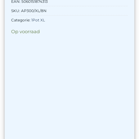
EAN:
5060151874313
SKU:
AP300/XL/8N
Categorie:
1Pot XL
Op voorraad