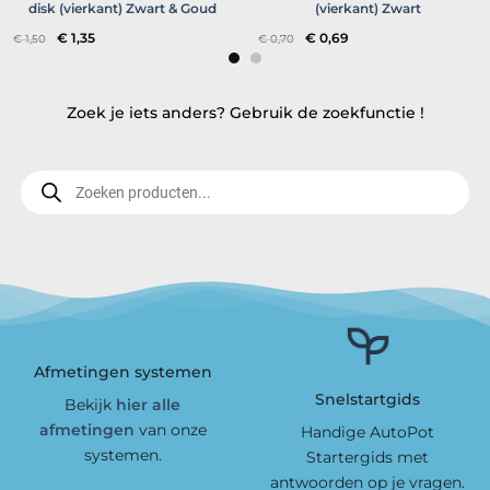
disk (vierkant) Zwart & Goud
(vierkant) Zwart
Oorspronkelijke
Huidige
Oorspronkelijke
Huidige
€
1,35
€
0,69
€
1,50
€
0,70
prijs
prijs
prijs
prijs
was:
is:
was:
is:
€ 1,50.
€ 1,35.
€ 0,70.
€ 0,69.
Zoek je iets anders? Gebruik de zoekfunctie !
Producten
zoeken
Afmetingen systemen
Snelstartgids
Bekijk
hier alle
afmetingen
van onze
Handige AutoPot
systemen.
Startergids met
antwoorden op je vragen.