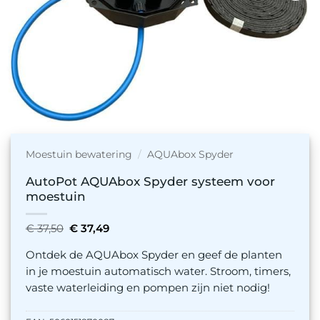
Moestuin bewatering
/
AQUAbox Spyder
AutoPot AQUAbox Spyder systeem voor
moestuin
Oorspronkelijke
Huidige
€
37,50
€
37,49
prijs
prijs
was:
is:
Ontdek de AQUAbox Spyder en geef de planten
€ 37,50.
€ 37,49.
in je moestuin automatisch water. Stroom, timers,
vaste waterleiding en pompen zijn niet nodig!