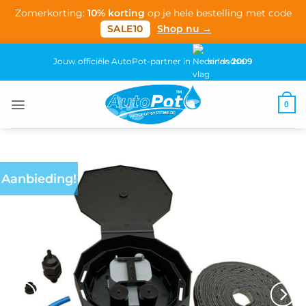
Zomerkorting:
10% korting
op je hele bestelling met code
SALE10
Shop nu →
Ga
Jouw officiële AutoPot-partner in
sinds
2009
naar
inhoud
0
Aanbieding!