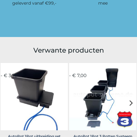
geleverd vanaf €99,-
mee
Verwante producten
- € 3,92
- € 7,00
AutoPot 1Pot uitbreiding set
AutoPot 1Pot 3 Potten Systeem