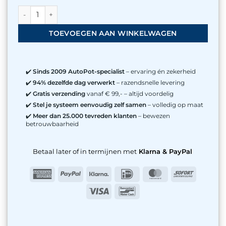
AutoPot AQUAbox Spyder systeem voor moestuin aantal
TOEVOEGEN AAN WINKELWAGEN
✔️
Sinds 2009 AutoPot-specialist
– ervaring én zekerheid
✔️
94% dezelfde dag verwerkt
– razendsnelle levering
✔️
Gratis verzending
vanaf € 99,- – altijd voordelig
✔️
Stel je systeem eenvoudig zelf samen
– volledig op maat
✔️
Meer dan 25.000 tevreden klanten
– bewezen
betrouwbaarheid
Betaal later of in termijnen met
Klarna & PayPal
American
PayPal
Klarna
IDeal
MasterCard
Sofort
Express
Visa
Bancontact