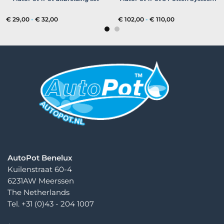
Prijsklasse:
Prijsklasse:
€
29,00
-
€
32,00
€
102,00
-
€
110,00
€ 29,00
€ 102,00
tot
tot
€ 32,00
€ 110,00
AutoPot Benelux
Kuilenstraat 60-4
6231AW Meerssen
The Netherlands
Tel. +31 (0)43 - 204 1007