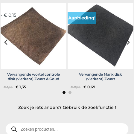
- € 0,15
Aanbieding!
Vervangende wortel controle
Vervangende Marix disk
disk (vierkant) Zwart & Goud
(vierkant) Zwart
Oorspronkelijke
Huidige
Oorspronkelijke
Huidige
€
1,35
€
0,69
€
1,50
€
0,70
prijs
prijs
prijs
prijs
was:
is:
was:
is:
€ 1,50.
€ 1,35.
€ 0,70.
€ 0,69.
Zoek je iets anders? Gebruik de zoekfunctie !
Producten
zoeken