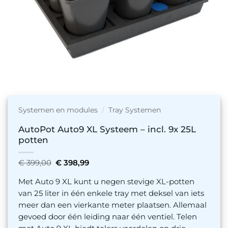
Systemen en modules
/
Tray Systemen
AutoPot Auto9 XL Systeem – incl. 9x 25L
potten
Oorspronkelijke
Huidige
€
399,00
€
398,99
prijs
prijs
was:
is:
Met Auto 9 XL kunt u negen stevige XL-potten
€ 399,00.
€ 398,99.
van 25 liter in één enkele tray met deksel van iets
meer dan een vierkante meter plaatsen. Allemaal
gevoed door één leiding naar één ventiel. Telen