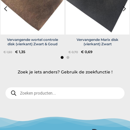
Vervangende wortel controle
Vervangende Marix disk
disk (vierkant) Zwart & Goud
(vierkant) Zwart
Oorspronkelijke
Huidige
Oorspronkelijke
Huidige
€
1,35
€
0,69
€
1,50
€
0,70
prijs
prijs
prijs
prijs
was:
is:
was:
is:
€ 1,50.
€ 1,35.
€ 0,70.
€ 0,69.
Zoek je iets anders? Gebruik de zoekfunctie !
Producten
zoeken