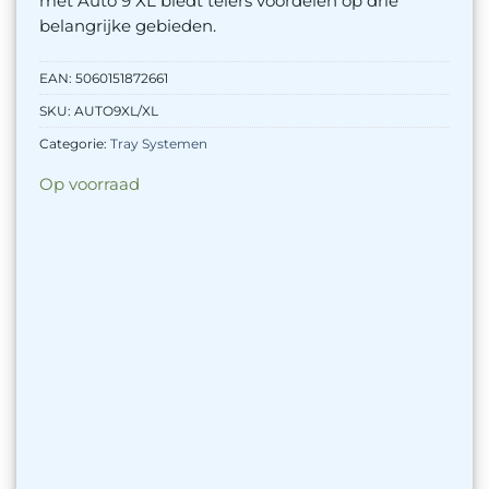
met Auto 9 XL biedt telers voordelen op drie
belangrijke gebieden.
EAN:
5060151872661
SKU:
AUTO9XL/XL
Categorie:
Tray Systemen
Op voorraad