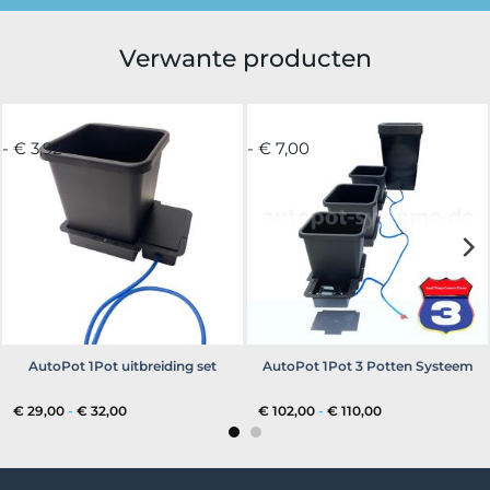
Verwante producten
- € 3,92
- € 7,00
AutoPot 1Pot uitbreiding set
AutoPot 1Pot 3 Potten Systeem
Prijsklasse:
Prijsklasse:
€
29,00
-
€
32,00
€
102,00
-
€
110,00
€ 29,00
€ 102,00
tot
tot
€ 32,00
€ 110,00