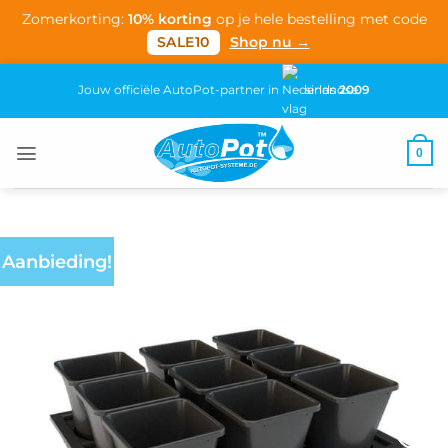
Zomerkorting:
10% korting
op je hele bestelling met code
SALE10
Shop nu →
Ga
Jouw officiële AutoPot-partner in
sinds
2009
naar
inhoud
0
Aanbieding!