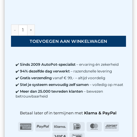
AutoPot Auto9 XL Systeem - incl. 9x 25L potten aantal
TOEVOEGEN AAN WINKELWAGEN
✔️
Sinds 2009 AutoPot-specialist
– ervaring én zekerheid
✔️
94% dezelfde dag verwerkt
– razendsnelle levering
✔️
Gratis verzending
vanaf € 99,- – altijd voordelig
✔️
Stel je systeem eenvoudig zelf samen
– volledig op maat
✔️
Meer dan 25.000 tevreden klanten
– bewezen
betrouwbaarheid
Betaal later of in termijnen met
Klarna & PayPal
American
PayPal
Klarna
IDeal
MasterCard
Sofort
Express
Visa
Bancontact