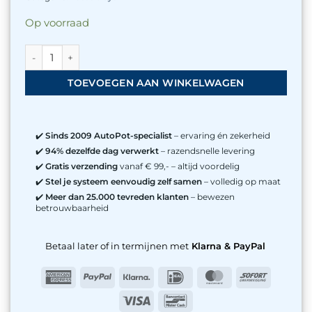
Op voorraad
Deksel voor XXL Module aantal
TOEVOEGEN AAN WINKELWAGEN
✔️
Sinds 2009 AutoPot-specialist
– ervaring én zekerheid
✔️
94% dezelfde dag verwerkt
– razendsnelle levering
✔️
Gratis verzending
vanaf € 99,- – altijd voordelig
✔️
Stel je systeem eenvoudig zelf samen
– volledig op maat
✔️
Meer dan 25.000 tevreden klanten
– bewezen
betrouwbaarheid
Betaal later of in termijnen met
Klarna & PayPal
American
PayPal
Klarna
IDeal
MasterCard
Sofort
Express
Visa
Bancontact