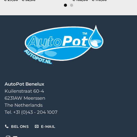
€ 29,00
€ 102,00
tot
tot
€ 32,00
€ 110,00
AutoPot Benelux
Kuilenstraat 60-4
6231AW Meerssen
The Netherlands
Tel. +31 (0)43 - 204 1007
BEL ONS
E-MAIL