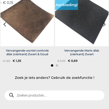
- € 0,15
Aanbieding!
Vervangende wortel controle
Vervangende Marix disk
disk (vierkant) Zwart & Goud
(vierkant) Zwart
Oorspronkelijke
Huidige
Oorspronkelijke
Huidige
€
1,35
€
0,69
€
1,50
€
0,70
prijs
prijs
prijs
prijs
was:
is:
was:
is:
€ 1,50.
€ 1,35.
€ 0,70.
€ 0,69.
Zoek je iets anders? Gebruik de zoekfunctie !
Producten
zoeken