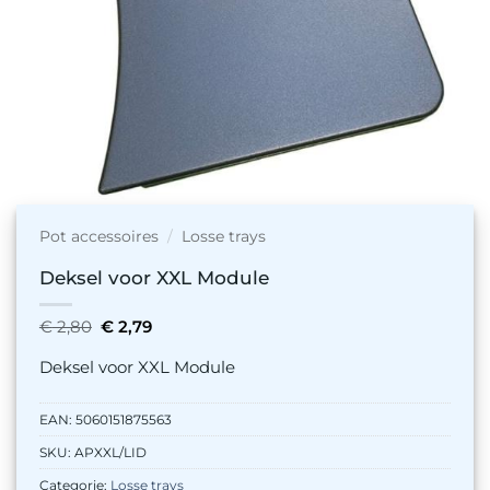
Pot accessoires
/
Losse trays
Deksel voor XXL Module
Oorspronkelijke
Huidige
€
2,80
€
2,79
prijs
prijs
was:
is:
Deksel voor XXL Module
€ 2,80.
€ 2,79.
EAN:
5060151875563
SKU:
APXXL/LID
Categorie:
Losse trays