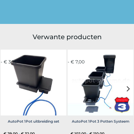
Verwante producten
- € 3,92
- € 7,00
AutoPot 1Pot uitbreiding set
AutoPot 1Pot 3 Potten Systeem
Prijsklasse:
Prijsklasse:
€
29,00
-
€
32,00
€
102,00
-
€
110,00