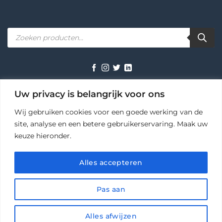
Producten
zoeken
TERMS
PRIVACY
COOKIES
Uw privacy is belangrijk voor ons
Wij gebruiken cookies voor een goede werking van de
site, analyse en een betere gebruikerservaring. Maak uw
keuze hieronder.
Ihr AutoPot Fachhändler in Deutschland – zuverlässig seit 2009
🌞 Zomerdeal
×
Copyright 2026 ©
AutoPot Benelux
Pak 10% korting op je hele bestelling — vul de code in
Alles accepteren
bij het afrekenen.
Pas aan
KOPIEER CODE SALE10
Alles afwijzen
Shop nu →