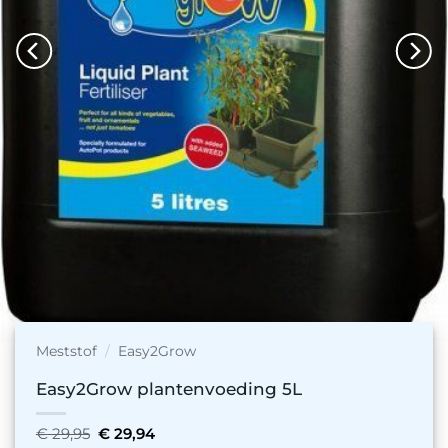
Meststof
/
Easy2Grow
Easy2Grow plantenvoeding 5L
Oorspronkelijke
Huidige
€
29,95
€
29,94
prijs
prijs