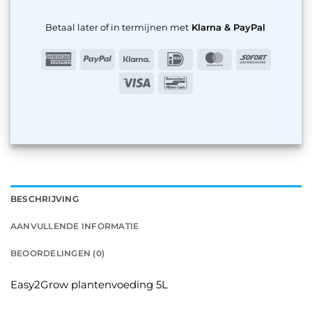
Betaal later of in termijnen met
Klarna & PayPal
American
PayPal
Klarna
IDeal
MasterCard
Sofort
Express
Visa
Bancontact
BESCHRIJVING
AANVULLENDE INFORMATIE
BEOORDELINGEN (0)
Easy2Grow plantenvoeding 5L