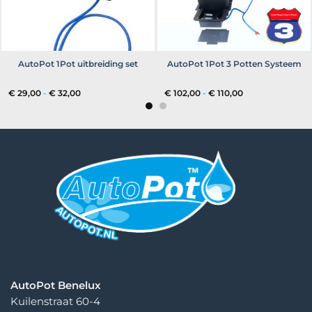
AutoPot 1Pot uitbreiding set
AutoPot 1Pot 3 Potten Systeem
Prijsklasse:
Prijsklasse:
€
29,00
-
€
32,00
€
102,00
-
€
110,00
€ 29,00
€ 102,00
tot
tot
€ 32,00
€ 110,00
AutoPot Benelux
Kuilenstraat 60-4