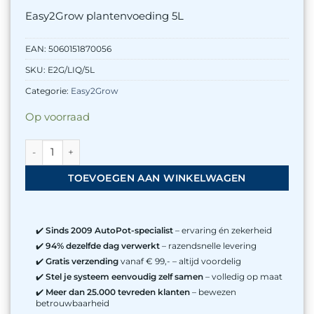
was:
is:
Easy2Grow plantenvoeding 5L
€ 29,95.
€ 29,94.
EAN:
5060151870056
SKU:
E2G/LIQ/5L
Categorie:
Easy2Grow
Op voorraad
Easy2Grow plantenvoeding 5L aantal
TOEVOEGEN AAN WINKELWAGEN
✔️
Sinds 2009 AutoPot-specialist
– ervaring én zekerheid
✔️
94% dezelfde dag verwerkt
– razendsnelle levering
✔️
Gratis verzending
vanaf € 99,- – altijd voordelig
✔️
Stel je systeem eenvoudig zelf samen
– volledig op maat
✔️
Meer dan 25.000 tevreden klanten
– bewezen
betrouwbaarheid