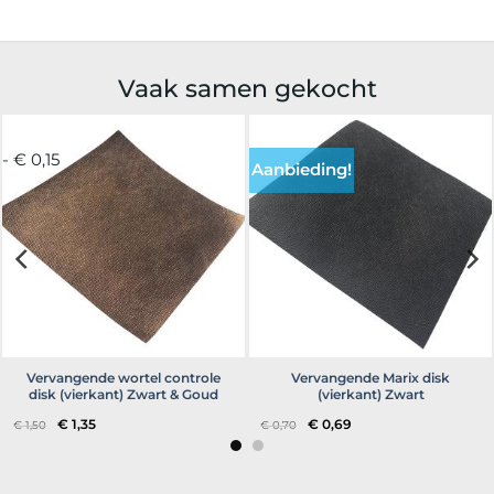
Vaak samen gekocht
- € 0,15
Aanbieding!
Vervangende wortel controle
Vervangende Marix disk
disk (vierkant) Zwart & Goud
(vierkant) Zwart
Oorspronkelijke
Huidige
Oorspronkelijke
Huidige
€
1,35
€
0,69
€
1,50
€
0,70
prijs
prijs
prijs
prijs
was:
is:
was:
is:
€ 1,50.
€ 1,35.
€ 0,70.
€ 0,69.