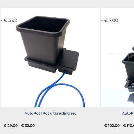
- € 3,92
- € 7,00
AutoPot 1Pot uitbreiding set
AutoPo
Prijsklasse:
€
29,00
-
€
32,00
€
102,00
-
€
110,
€ 29,00
tot