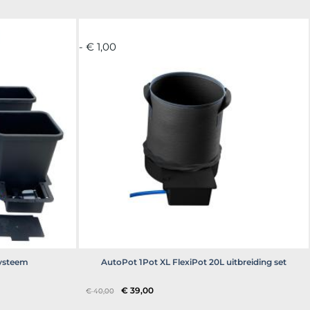
- € 1,00
Systeem
AutoPot 1Pot XL FlexiPot 20L uitbreiding set
Oorspronkelijke
Huidige
€
39,00
€
40,00
prijs
prijs
was:
is: