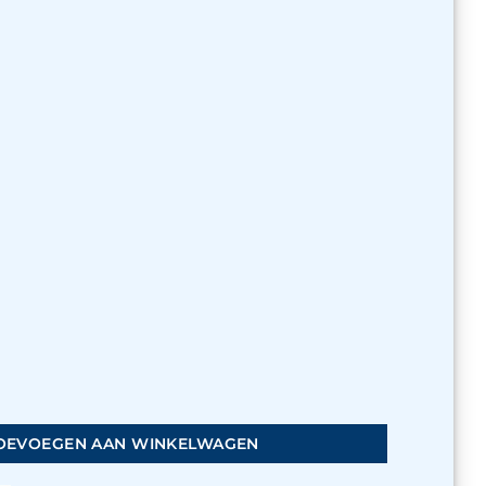
omplete uitbreidingsmodule voor propagatie aantal
OEVOEGEN AAN WINKELWAGEN