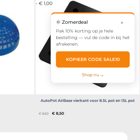
- € 1,00
🌞 Zomerdeal
×
Pak 10% korting op je hele
bestelling — vul de code in bij het
afrekenen.
KOPIEER CODE SALE10
Shop nu →
AutoPot AirBase vierkant voor 8.5L pot en 15L pot
Oorspronkelijke
Huidige
€
8,50
€
9,50
prijs
prijs
was:
is:
€ 9,50.
€ 8,50.