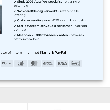
✔️
Sinds 2009 AutoPot-specialist
– ervaring én
zekerheid
✔️
94% dezelfde dag verwerkt
– razendsnelle
levering
✔️
Gratis verzending
vanaf € 99,- – altijd voordelig
✔️
Stel je systeem eenvoudig zelf samen
– volledig
op maat
✔️
Meer dan 25.000 tevreden klanten
– bewezen
betrouwbaarheid
later of in termijnen met
Klarna & PayPal
n
ayPal
Klarna
IDeal
MasterCard
Sofort
Visa
Bancontact