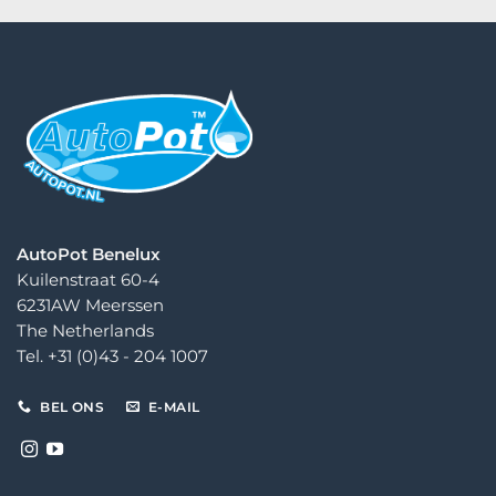
€ 32,00
AutoPot Benelux
Kuilenstraat 60-4
6231AW Meerssen
The Netherlands
Tel. +31 (0)43 - 204 1007
BEL ONS
E-MAIL