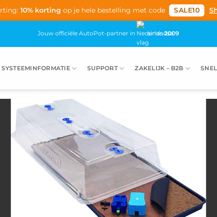
rting:
10% korting
op je hele bestelling met code
SALE10
S
Jouw officiële AutoPot-partner in
sinds
2009
SYSTEEMINFORMATIE
SUPPORT
ZAKELIJK – B2B
SNEL