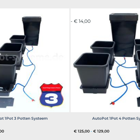
- € 14,00
t 1Pot 3 Potten Systeem
AutoPot 1Pot 4 Potten 
Prijsklasse:
Prijsklasse:
00
€
125,00
-
€
129,00
€ 102,00
€ 125,00
tot
tot