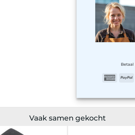
Betaal 
America
P
Express
Vaak samen gekocht