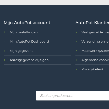
€ 110,00
€ 129,00
Mijn AutoPot account
AutoPot Klante
Mijn bestellingen
Veel gestelde vr
Mijn AutoPot Dashboard
Verzending en le
Mijn gegevens
Maatwerk systee
Adresgegevens wijzigen
Algemene voorw
Privacybeleid
Producten
zoeken