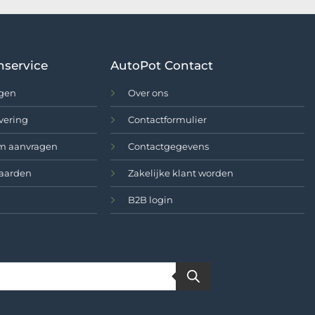
€ 40,00.
€ 39,00.
nservice
AutoPot Contact
agen
Over ons
vering
Contactformulier
m aanvragen
Contactgegevens
aarden
Zakelijke klant worden
B2B login