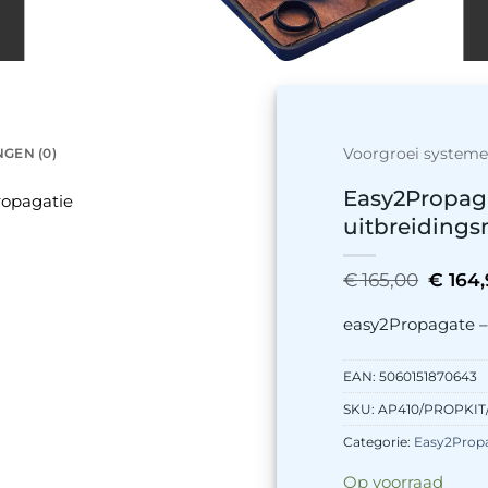
Voorgroei system
GEN (0)
Easy2Propag
ropagatie
uitbreidings
Oorspr
€
165,00
€
164,
prijs
was:
easy2Propagate –
€ 165,
EAN:
5060151870643
SKU:
AP410/PROPKIT
Categorie:
Easy2Prop
Op voorraad