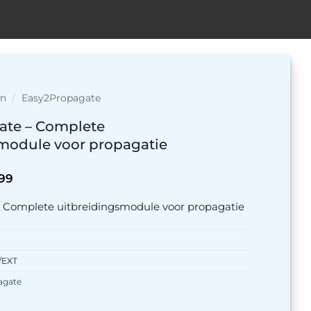
en
/
Easy2Propagate
ate – Complete
module voor propagatie
onkelijke
Huidige
99
prijs
is:
 Complete uitbreidingsmodule voor propagatie
00.
€ 164,99.
/EXT
agate