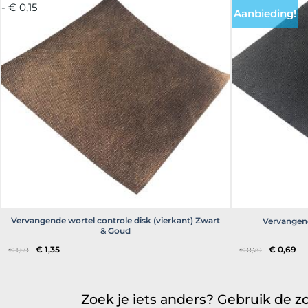
- € 0,15
Aanbieding!
Vervangende wortel controle disk (vierkant) Zwart
Vervangend
& Goud
Oorspronkelijke
Huidige
Oorspronk
Hu
€
1,35
€
0,69
€
1,50
€
0,70
prijs
prijs
prijs
pri
was:
is:
was:
is:
€ 1,50.
€ 1,35.
€ 0,70.
€ 0
Zoek je iets anders? Gebruik de zo