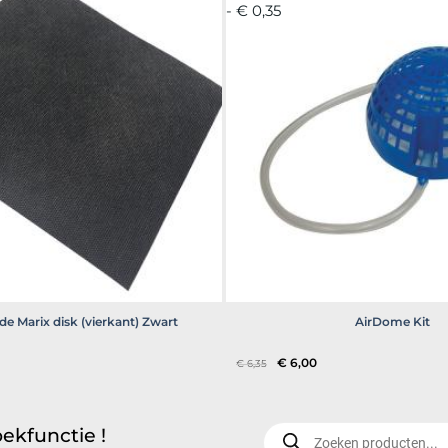
- € 0,35
e Marix disk (vierkant) Zwart
AirDome Kit
elijke
idige
Oorspronkelijke
Huidige
€
6,00
€
6,35
js
prijs
prijs
was:
is:
,69.
€ 6,35.
€ 6,00.
Producten
ekfunctie !
zoeken