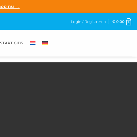
hop nu →
Login / Registreren
€
0,00
0
START GIDS