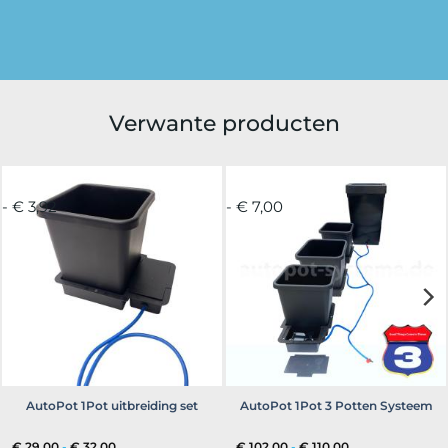
Verwante producten
- € 3,92
- € 7,00
AutoPot 1Pot uitbreiding set
AutoPot 1Pot 3 Potten Systeem
Prijsklasse:
Prijsklasse:
€
29,00
-
€
32,00
€
102,00
-
€
110,00