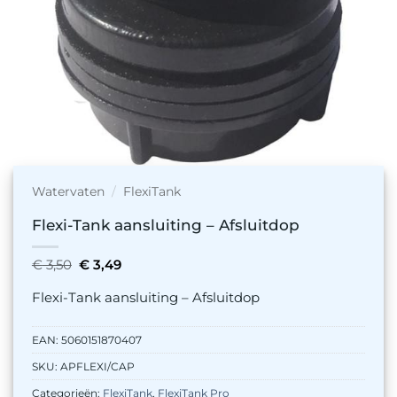
Watervaten
/
FlexiTank
Flexi-Tank aansluiting – Afsluitdop
Oorspronkelijke
Huidige
€
3,50
€
3,49
prijs
prijs
was:
is:
Flexi-Tank aansluiting – Afsluitdop
€ 3,50.
€ 3,49.
EAN:
5060151870407
SKU:
APFLEXI/CAP
Categorieën:
FlexiTank
,
FlexiTank Pro