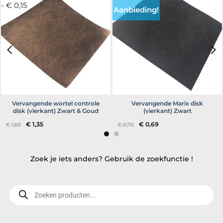
- € 0,15
Aanbieding!
Vervangende wortel controle
Vervangende Marix disk
disk (vierkant) Zwart & Goud
(vierkant) Zwart
Oorspronkelijke
Huidige
Oorspronkelijke
Huidige
€
1,35
€
0,69
€
1,50
€
0,70
prijs
prijs
prijs
prijs
was:
is:
was:
is:
€ 1,50.
€ 1,35.
€ 0,70.
€ 0,69.
Zoek je iets anders? Gebruik de zoekfunctie !
Producten
zoeken