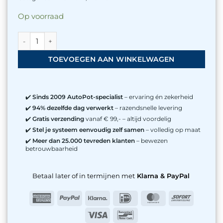
Op voorraad
Flexi-Tank aansluiting - Afsluitdop aantal
TOEVOEGEN AAN WINKELWAGEN
✔️
Sinds 2009 AutoPot-specialist
– ervaring én zekerheid
✔️
94% dezelfde dag verwerkt
– razendsnelle levering
✔️
Gratis verzending
vanaf € 99,- – altijd voordelig
✔️
Stel je systeem eenvoudig zelf samen
– volledig op maat
✔️
Meer dan 25.000 tevreden klanten
– bewezen
betrouwbaarheid
Betaal later of in termijnen met
Klarna & PayPal
American
PayPal
Klarna
IDeal
MasterCard
Sofort
Express
Visa
Bancontact