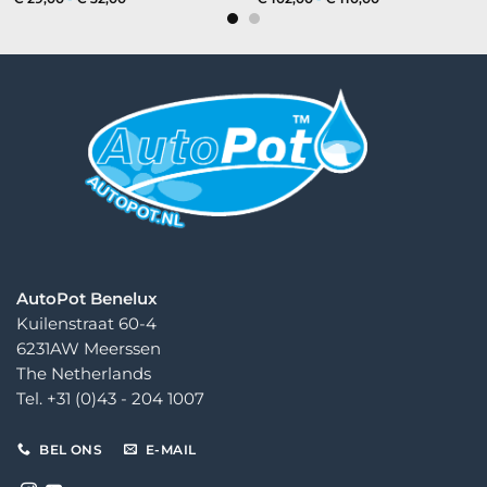
€ 29,00
€ 102,00
tot
tot
€ 32,00
€ 110,00
AutoPot Benelux
Kuilenstraat 60-4
6231AW Meerssen
The Netherlands
Tel. +31 (0)43 - 204 1007
BEL ONS
E-MAIL