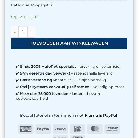
Categorie:
Propagator
Op voorraad
Transparante propagatiedeksel voor 25L potten aantal
TOEVOEGEN AAN WINKELWAGEN
✔️
Sinds 2009 AutoPot-specialist
– ervaring én zekerheid
✔️
94% dezelfde dag verwerkt
– razendsnelle levering
✔️
Gratis verzending
vanaf € 99,- – altijd voordelig
✔️
Stel je systeem eenvoudig zelf samen
– volledig op maat
✔️
Meer dan 25.000 tevreden klanten
– bewezen
betrouwbaarheid
Betaal later of in termijnen met
Klarna & PayPal
American
PayPal
Klarna
IDeal
MasterCard
Sofort
Express