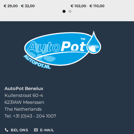
Prijsklasse:
Prijsklasse:
€
29,00
-
€
32,00
€
102,00
-
€
110,00
€ 29,00
€ 102,00
tot
tot
€ 32,00
€ 110,00
AutoPot Benelux
Kuilenstraat 60-4
6231AW Meerssen
The Netherlands
Tel. +31 (0)43 - 204 1007
BEL ONS
E-MAIL