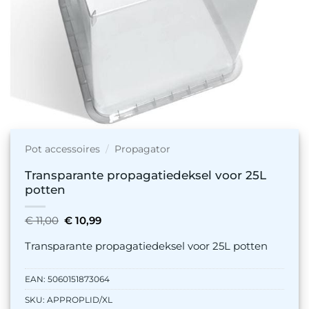
Pot accessoires
/
Propagator
Transparante propagatiedeksel voor 25L
potten
Oorspronkelijke
Huidige
€
11,00
€
10,99
prijs
prijs
was:
is:
Transparante propagatiedeksel voor 25L potten
€ 11,00.
€ 10,99.
EAN:
5060151873064
SKU:
APPROPLID/XL