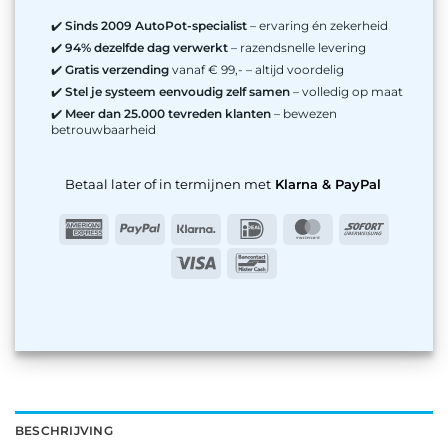
✔️
Sinds 2009 AutoPot-specialist
– ervaring én zekerheid
✔️
94% dezelfde dag verwerkt
– razendsnelle levering
✔️
Gratis verzending
vanaf € 99,- – altijd voordelig
✔️
Stel je systeem eenvoudig zelf samen
– volledig op maat
✔️
Meer dan 25.000 tevreden klanten
– bewezen
betrouwbaarheid
Betaal later of in termijnen met
Klarna & PayPal
American
PayPal
Klarna
IDeal
MasterCard
Sofort
Express
Visa
Bancontact
BESCHRIJVING