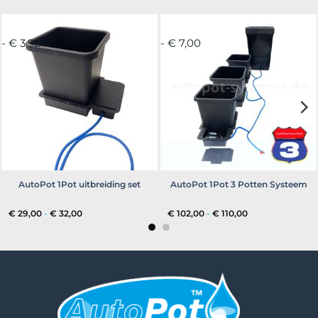
- € 3,92
- € 7,00
AutoPot 1Pot uitbreiding set
AutoPot 1Pot 3 Potten Systeem
Prijsklasse:
Prijsklasse:
€
29,00
-
€
32,00
€
102,00
-
€
110,00
€ 29,00
€ 102,00
tot
tot
€ 32,00
€ 110,00