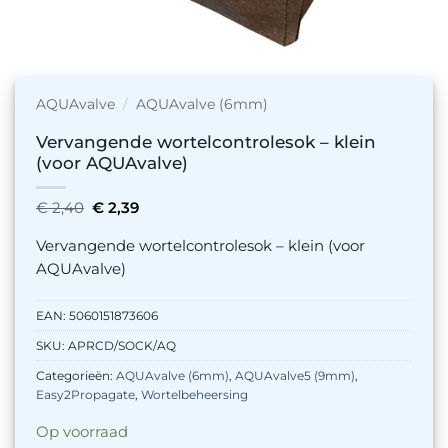
AQUAvalve
/
AQUAvalve (6mm)
Vervangende wortelcontrolesok – klein
(voor AQUAvalve)
Oorspronkelijke
Huidige
€
2,40
€
2,39
prijs
prijs
was:
is:
Vervangende wortelcontrolesok – klein (voor
€ 2,40.
€ 2,39.
AQUAvalve)
EAN:
5060151873606
SKU:
APRCD/SOCK/AQ
Categorieën:
AQUAvalve (6mm)
,
AQUAvalve5 (9mm)
,
Easy2Propagate
,
Wortelbeheersing
Op voorraad