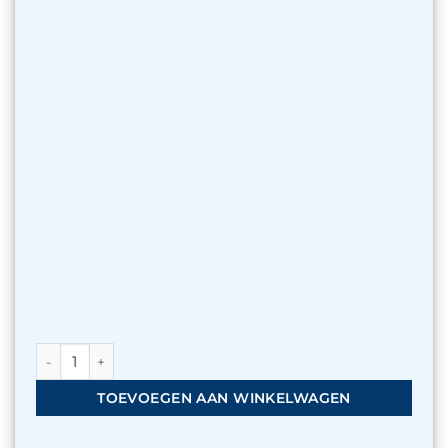
Vervangende wortelcontrolesok - klein (voor AQUAvalve) aan
TOEVOEGEN AAN WINKELWAGEN