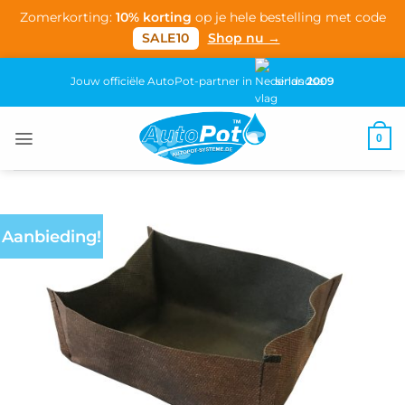
Zomerkorting:
10% korting
op je hele bestelling met code
SALE10
Shop nu →
Ga
Jouw officiële AutoPot-partner in
sinds
2009
naar
inhoud
0
Aanbieding!