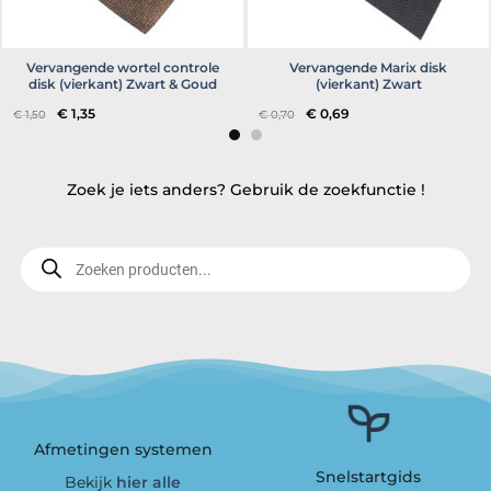
Vervangende wortel controle
Vervangende Marix disk
disk (vierkant) Zwart & Goud
(vierkant) Zwart
Oorspronkelijke
Huidige
Oorspronkelijke
Huidige
€
1,35
€
0,69
€
1,50
€
0,70
prijs
prijs
prijs
prijs
was:
is:
was:
is:
€ 1,50.
€ 1,35.
€ 0,70.
€ 0,69.
Zoek je iets anders? Gebruik de zoekfunctie !
Producten
zoeken
Afmetingen systemen
Snelstartgids
Bekijk
hier alle